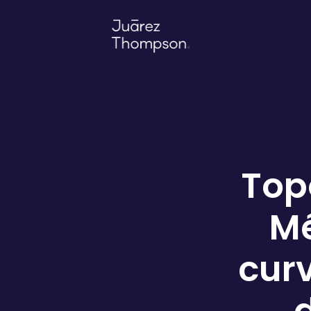
Top
Mé
cur