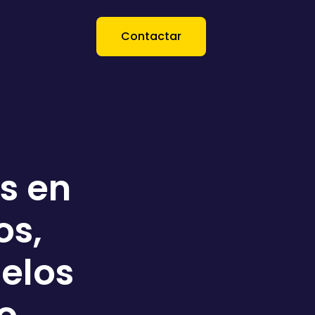
Contactar
s en
os,
elos