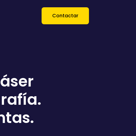
Contactar
láser
rafía.
ntas.