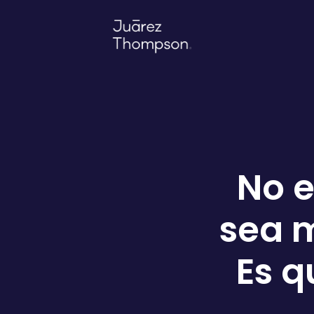
No e
sea m
Es q